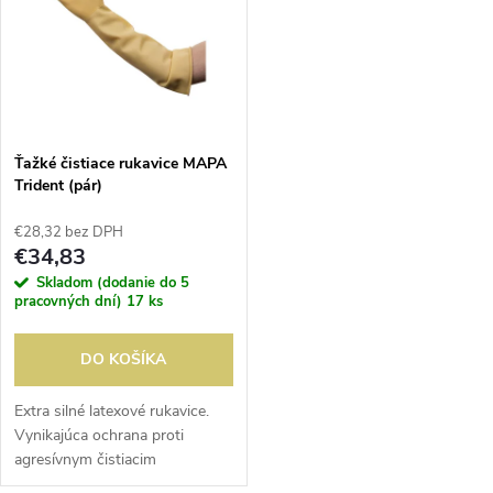
e
p
n
i
i
s
e
Ťažké čistiace rukavice MAPA
Trident (pár)
p
p
€28,32 bez DPH
r
€34,83
r
Skladom (dodanie do 5
o
pracovných dní)
17 ks
o
d
DO KOŠÍKA
d
u
Extra silné latexové rukavice.
Vynikajúca ochrana proti
u
agresívnym čistiacim
k
prostriedkom. Podľa páru.