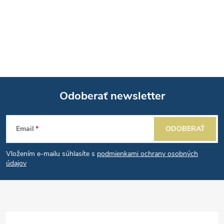
k
t
O
t
o
v
o
l
v
v
á
Odoberať newsletter
d
Z
a
Email
ODOBERAŤ
á
c
Vložením e-mailu súhlasíte s
podmienkami ochrany osobných
p
i
údajov
e
ä
p
t