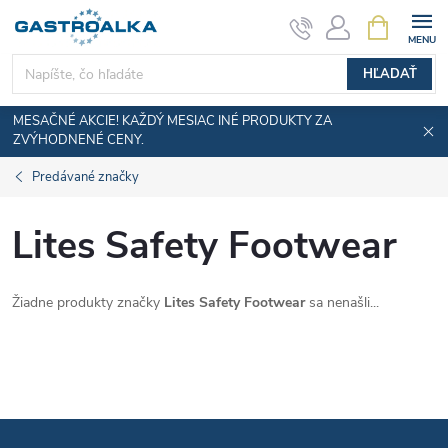
Prejsť
NÁKUPN
KOŠÍK
na
obsah
HĽADAŤ
MESAČNÉ AKCIE! KAŽDÝ MESIAC INÉ PRODUKTY ZA
ZVÝHODNENÉ CENY.
Predávané značky
Lites Safety Footwear
Žiadne produkty značky
Lites Safety Footwear
sa nenašli...