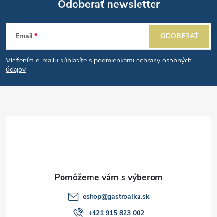
Odoberať newsletter
Z
Email
ODOBERAŤ
á
Vložením e-mailu súhlasíte s
podmienkami ochrany osobných
p
údajov
ä
t
i
e
eshop
@
gastroalka.sk
+421 915 823 002