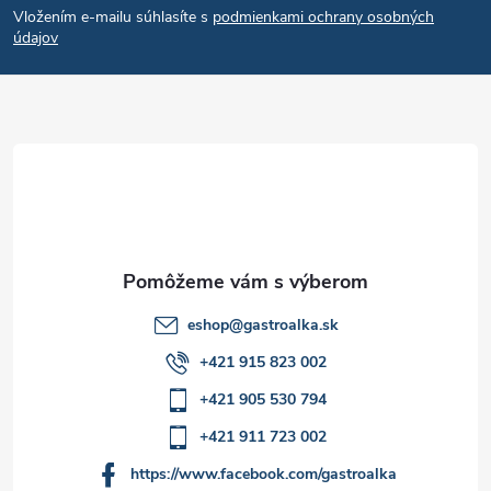
c
Vložením e-mailu súhlasíte s
podmienkami ochrany osobných
p
i
údajov
e
ä
p
t
r
i
v
e
k
y
eshop
@
gastroalka.sk
v
+421 915 823 002
ý
+421 905 530 794
p
+421 911 723 002
i
https://www.facebook.com/gastroalka