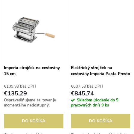
k
Nože sa predávajú samostatne,
Nože sa predávajú samostatne,
t
dostupné v šírke 2 mm a 6,5 ​​
dostupné v šírke 2 mm a 6,5 ​​
t
mm.
mm.
o
o
v
v
Imperia strojček na cestoviny
Elektrický strojček na
15 cm
cestoviny Imperia Pasta Presto
€109,99 bez DPH
€687,59 bez DPH
€135,29
€845,74
Ospravedlňujeme sa, tovar je
Skladom (dodanie do 5
momentálne nedostupný.
pracovných dní)
9 ks
DO KOŠÍKA
DO KOŠÍKA