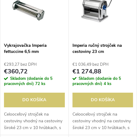
e
p
n
i
i
s
e
Vykrajovačka Imperia
Imperia ručný strojček na
fettuccine 6,5 mm
cestoviny 23 cm
p
p
€293,27 bez DPH
€1 036,49 bez DPH
r
€360,72
€1 274,88
r
Skladom (dodanie do 5
Skladom (dodanie do 5
o
pracovných dní)
72 ks
pracovných dní)
4 ks
o
d
DO KOŠÍKA
DO KOŠÍKA
d
u
Celooceľový strojček na
Celooceľový strojček na
cestoviny vhodný na cestoviny
cestoviny vhodný na cestoviny
u
široké 23 cm v 10 hrúbkach, s
široké 23 cm v 10 hrúbkach, s
k
maximálnou hrúbkou 1 cm.
maximálnou hrúbkou 1 cm.