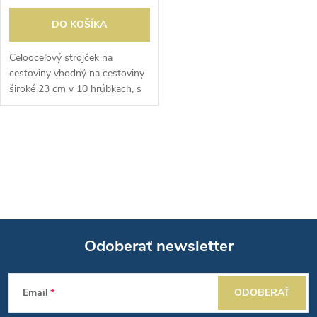
DO KOŠÍKA
Celooceľový strojček na
cestoviny vhodný na cestoviny
široké 23 cm v 10 hrúbkach, s
maximálnou hrúbkou 1 cm.
Nože sa predávajú samostatne,
dostupné v šírke 2 mm a 6,5 ​​
O
mm.
v
l
á
Odoberať newsletter
d
Z
a
Email
ODOBERAŤ
á