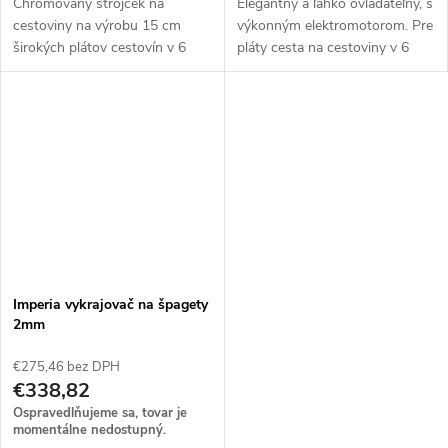
Chrómovaný strojček na
Elegantný a ľahko ovládateľný, s
cestoviny na výrobu 15 cm
výkonným elektromotorom. Pre
širokých plátov cestovín v 6
pláty cesta na cestoviny v 6
rôznych hrúbkach. Dodáva sa s
rôznych hrúbkach a 2 druhy
„duplexným“ rezačom na
cestovín: fettuccine a tagliatelle.
pripojenie na výrobu tagliatelle
a fettuccine....
Imperia vykrajovač na špagety
2mm
€275,46 bez DPH
€338,82
Ospravedlňujeme sa, tovar je
momentálne nedostupný.