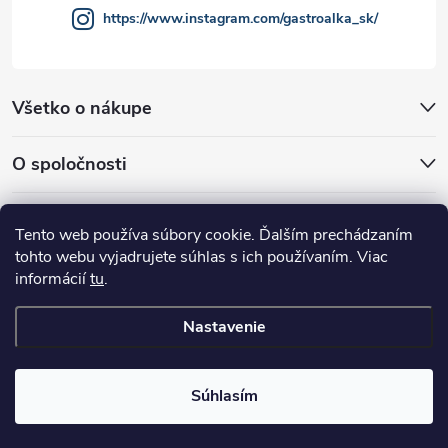
https://www.instagram.com/gastroalka_sk/
s
u
Všetko o nákupe
O spoločnosti
Akcie a novinky
Tento web používa súbory cookie. Ďalším prechádzaním
tohto webu vyjadrujete súhlas s ich používaním. Viac
informácií
tu
.
Nastavenie
Copyright 2026
GASTROALKA Slovakia
. Všetky práva vyhradené.
Súhlasím
Vytvoril Shoptet