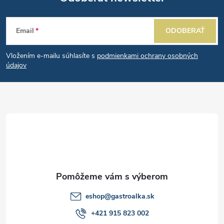
d
Z
a
Email
ODOBERAŤ
á
c
Vložením e-mailu súhlasíte s
podmienkami ochrany osobných
p
i
údajov
e
ä
p
t
r
i
v
e
k
y
eshop
@
gastroalka.sk
v
+421 915 823 002