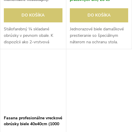
DO KOŠÍKA
DO KOŠÍKA
Stálofarebný ¼ skladané
Jednorazové biele damaškové
obrúsky v pevnom obale. K
prestieranie so špeciálnym
dispozícii ako 2-vrstvová
náterom na ochranu stola.
servítka na obed (33 cm) alebo
väčšia 3-vrstvová servítka na
obed (40 cm) v 6 farbách.
Fasana profesionálne vreckové
obrúsky biele 40x40cm (1000
kusov)