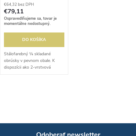
€64,32 bez DPH
€79,11
Ospravedlňujeme sa, tovar je
momentálne nedostupný.
DO KOŠÍKA
Stálofarebný ¼ skladané
obrúsky v pevnom obale. K
dispozícii ako 2-vrstvová
servítka na obed (33 cm) alebo
väčšia 3-vrstvová servítka na
obed (40 cm) v 6 farbách.
O
v
l
á
Odoberať newsletter