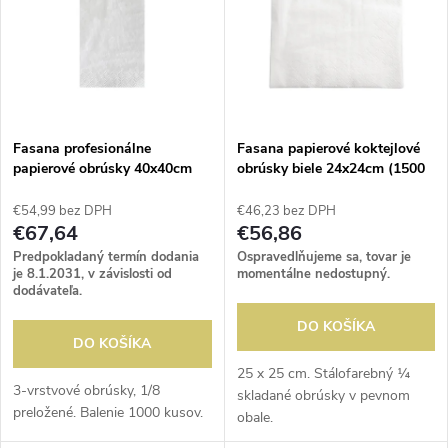
e
p
n
i
i
s
e
Fasana profesionálne
Fasana papierové koktejlové
papierové obrúsky 40x40cm
obrúsky biele 24x24cm (1500
p
biele (1000 kusov)
kusov)
p
€54,99 bez DPH
€46,23 bez DPH
r
€67,64
€56,86
r
Predpokladaný termín dodania
Ospravedlňujeme sa, tovar je
o
je 8.1.2031, v závislosti od
momentálne nedostupný.
dodávateľa.
o
d
DO KOŠÍKA
DO KOŠÍKA
d
u
25 x 25 cm. Stálofarebný ¼
3-vrstvové obrúsky, 1/8
skladané obrúsky v pevnom
u
preložené. Balenie 1000 kusov.
obale.
k