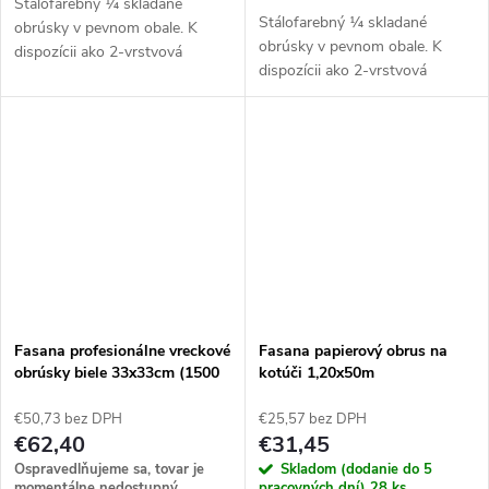
Stálofarebný ¼ skladané
Stálofarebný ¼ skladané
obrúsky v pevnom obale. K
obrúsky v pevnom obale. K
dispozícii ako 2-vrstvová
dispozícii ako 2-vrstvová
servítka na obed (33 cm) alebo
servítka na obed (33 cm) alebo
väčšia 3-vrstvová servítka na
väčšia 3-vrstvová servítka na
obed (40 cm) v 6 farbách.
obed (40 cm) v 6 farbách.
Fasana profesionálne vreckové
Fasana papierový obrus na
obrúsky biele 33x33cm (1500
kotúči 1,20x50m
kusov)
€50,73 bez DPH
€25,57 bez DPH
€62,40
€31,45
Ospravedlňujeme sa, tovar je
Skladom (dodanie do 5
momentálne nedostupný.
pracovných dní)
28 ks