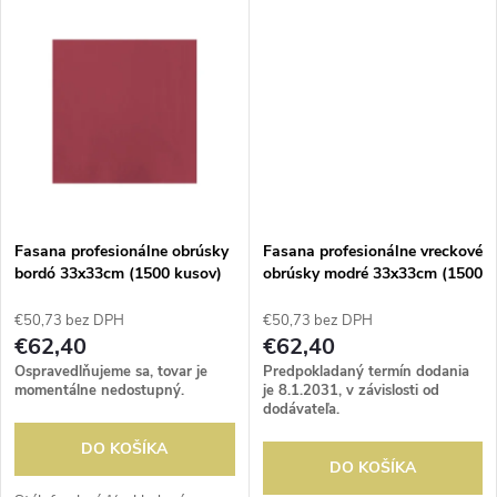
k
t
t
o
o
v
v
Fasana profesionálne obrúsky
Fasana profesionálne vreckové
bordó 33x33cm (1500 kusov)
obrúsky modré 33x33cm (1500
kusov)
€50,73 bez DPH
€50,73 bez DPH
€62,40
€62,40
Ospravedlňujeme sa, tovar je
Predpokladaný termín dodania
momentálne nedostupný.
je 8.1.2031, v závislosti od
dodávateľa.
DO KOŠÍKA
DO KOŠÍKA