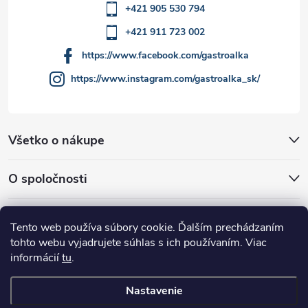
ý
+421 905 530 794
p
+421 911 723 002
i
https://www.facebook.com/gastroalka
https://www.instagram.com/gastroalka_sk/
s
u
Všetko o nákupe
O spoločnosti
Akcie a novinky
Tento web používa súbory cookie. Ďalším prechádzaním
tohto webu vyjadrujete súhlas s ich používaním. Viac
informácií
tu
.
Nastavenie