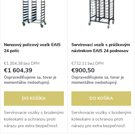
e
p
n
i
i
s
e
Nerezový policový vozík EAIS
Servírovací vozík s práškovým
24 políc
nástrekom EAIS 24 podnosov
p
p
€1 304,38 bez DPH
€732,11 bez DPH
r
€1 604,39
€900,50
r
Ospravedlňujeme sa, tovar je
Ospravedlňujeme sa, tovar je
o
momentálne nedostupný.
momentálne nedostupný.
o
d
DO KOŠÍKA
DO KOŠÍKA
d
u
Servírovacie vozíky s brzdenými
Servírovacie vozíky s brzdenými
kolieskami a ochranou proti
kolieskami a ochranou proti
u
nárazu pre extra bezpečnosť.
nárazu pre extra bezpečnosť.
k
Plne zmontované.
Plne zmontované.