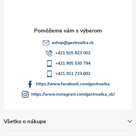
r
i
v
e
k
y
eshop
@
gastroalka.sk
v
+421 915 823 002
ý
+421 905 530 794
p
+421 911 723 002
i
https://www.facebook.com/gastroalka
https://www.instagram.com/gastroalka_sk/
s
u
Všetko o nákupe