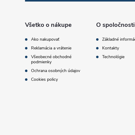
e
p
p
r
ä
Všetko o nákupe
O spoločnosti
v
t
Ako nakupovať
Základné informá
k
Reklamácia a vrátenie
Kontakty
i
Všeobecné obchodné
Technológie
y
podmienky
e
v
Ochrana osobných údajov
Cookies policy
ý
p
i
s
u