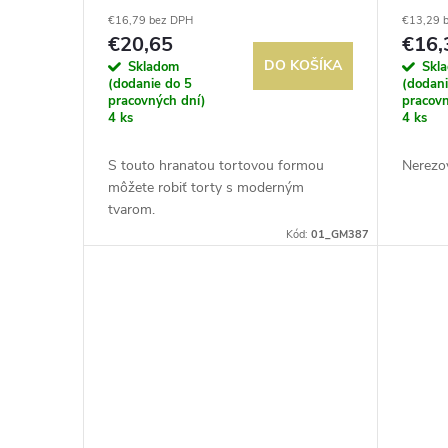
r
o
€16,79 bez DPH
€13,29 
o
€20,65
€16,
d
DO KOŠÍKA
Skladom
Skl
d
(dodanie do 5
(dodani
pracovných dní)
pracovn
u
4 ks
4 ks
u
k
S touto hranatou tortovou formou
Nerezov
k
môžete robiť torty s moderným
tvarom.
t
t
Kód:
01_GM387
o
o
v
v