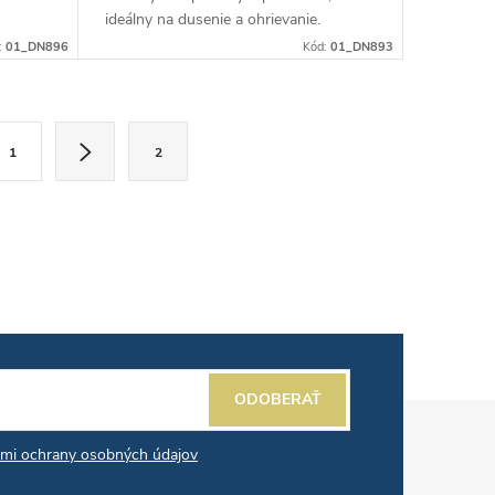
ideálny na dusenie a ohrievanie.
Vybavený extra silnou rukoväťou z
:
01_DN896
Kód:
01_DN893
nehrdzavejúcej ocele s epoxidovým...
1
2
ODOBERAŤ
mi ochrany osobných údajov