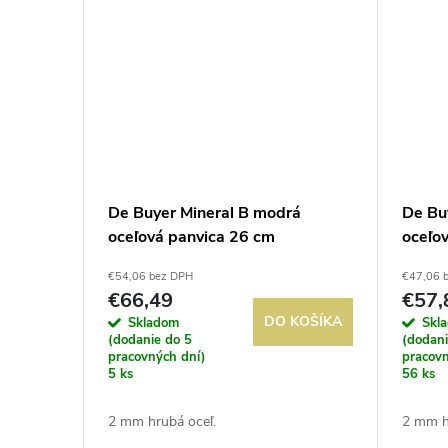
De Buyer Mineral B modrá
De Bu
oceľová panvica 26 cm
oceľo
€54,06 bez DPH
€47,06 
€66,49
€57,
DO KOŠÍKA
Skladom
Skl
(dodanie do 5
(dodani
pracovných dní)
pracovn
5 ks
56 ks
2 mm hrubá oceľ.
2 mm h