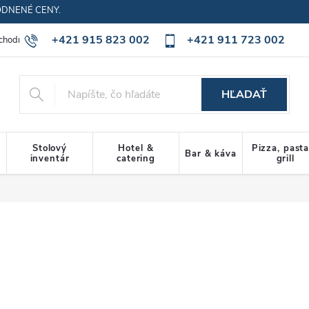
ODNENÉ CENY.
+421 915 823 002
+421 911 723 002
chodné podmienky
Ochrana osobných údajov
Cookies policy
HĽADAŤ
Stolový
Hotel &
Pizza, past
Bar & káva
inventár
catering
grill