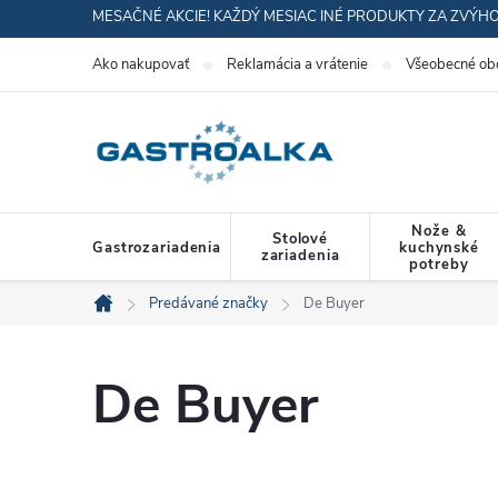
Prejsť
MESAČNÉ AKCIE! KAŽDÝ MESIAC INÉ PRODUKTY ZA ZVÝH
na
Ako nakupovať
Reklamácia a vrátenie
Všeobecné ob
obsah
Nože &
Stolové
Gastrozariadenia
kuchynské
zariadenia
potreby
Predávané značky
De Buyer
Domov
De Buyer