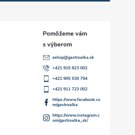
eshop
@
gastroalka.sk
+421 915 823 002
+421 905 530 794
+421 911 723 002
https://www.facebook.co
m/gastroalka
https://www.instagram.c
om/gastroalka_sk/