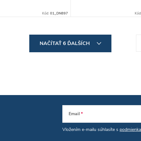
Kód:
01_DN897
Kód
S
NAČÍTAŤ 6 ĎALŠÍCH
t
r
á
n
k
o
v
Email
a
n
Vložením e-mailu súhlasíte s
podmienka
i