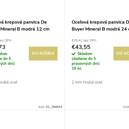
vá krepová panvica De
Oceľová krepová panvica 
 Mineral B modrá 12 cm
Buyer Mineral B modrá 24
bez DPH
€35,41 bez DPH
73
€43,55
DO KOŠÍKA
DO K
adom
Skladom
e do 5
(dodanie do 5
ých dní)
pracovných dní)
19 ks
rubá oceľ.
2 mm hrubá oceľ.
Kód:
01_DN904
Kód