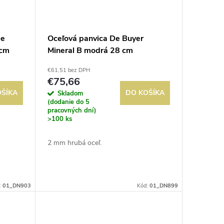
De
Oceľová panvica De Buyer
 cm
Mineral B modrá 28 cm
€61,51 bez DPH
€75,66
OŠÍKA
DO KOŠÍKA
Skladom
(dodanie do 5
pracovných dní)
>100 ks
2 mm hrubá oceľ.
:
01_DN903
Kód:
01_DN899