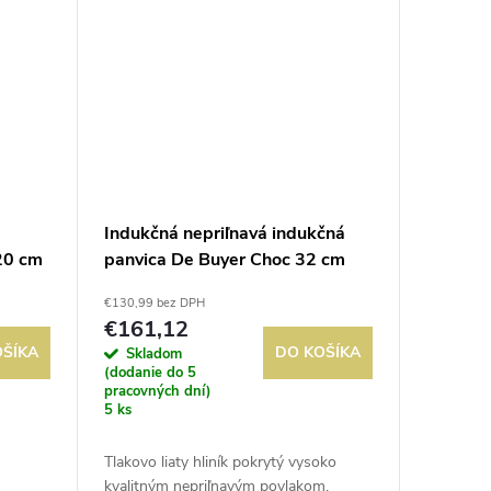
Indukčná nepriľnavá indukčná
20 cm
panvica De Buyer Choc 32 cm
€130,99 bez DPH
€161,12
OŠÍKA
DO KOŠÍKA
Skladom
(dodanie do 5
pracovných dní)
5 ks
Tlakovo liaty hliník pokrytý vysoko
kvalitným nepriľnavým povlakom,