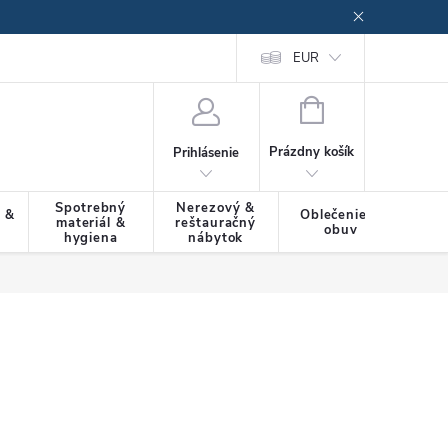
EUR
NÁKUPNÝ
KOŠÍK
Prázdny košík
Prihlásenie
Spotrebný
Nerezový &
a &
Oblečenie &
materiál &
reštauračný
SLU
obuv
hygiena
nábytok