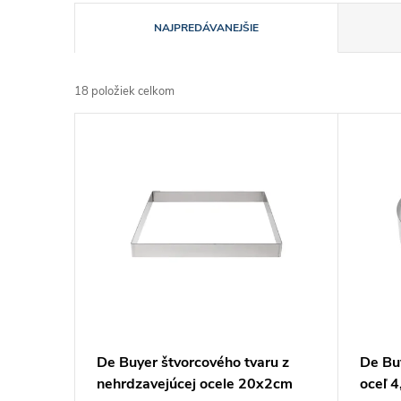
R
NAJPREDÁVANEJŠIE
a
18
položiek celkom
d
V
e
ý
n
p
i
i
e
s
p
p
De Buyer štvorcového tvaru z
De Bu
r
nehrdzavejúcej ocele 20x2cm
oceľ 