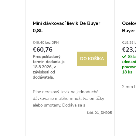
Mini dávkovací lievik De Buyer
Oceľo
0,8L
Buyer
€49,40 bez DPH
€19,29 
€60,76
€23,
Predpokladaný
Skl
DO KOŠÍKA
termín dodania je
(dodani
18.8.2026, v
pracovn
závislosti od
18 ks
dodávateľa.
2 mm h
Plne nerezový lievik na jednoduché
dávkovanie malého množstva omáčky
alebo smotany. Dodáva sa s
protišmykovým stojanom a 7 mm (Ã)
Kód:
01_DN905
tryskou. Vhodné do umývačky riadu.