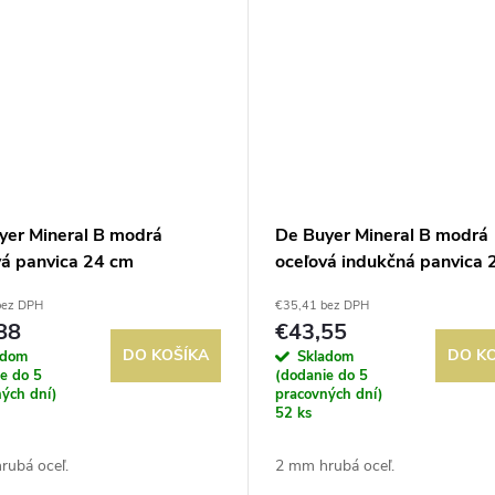
yer Mineral B modrá
De Buyer Mineral B modrá
vá panvica 24 cm
oceľová indukčná panvica 
bez DPH
€35,41 bez DPH
88
€43,55
DO KOŠÍKA
DO K
adom
Skladom
e do 5
(dodanie do 5
ých dní)
pracovných dní)
52 ks
rubá oceľ.
2 mm hrubá oceľ.