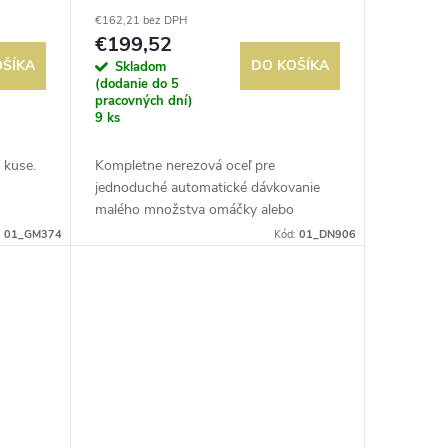
€162,21 bez DPH
€199,52
OŠÍKA
DO KOŠÍKA
Skladom
(dodanie do 5
pracovných dní)
9 ks
 kuse.
Kompletne nerezová oceľ pre
jednoduché automatické dávkovanie
malého množstva omáčky alebo
smotany. Dodávané s 2 tryskami 4 mm
:
01_GM374
Kód:
01_DN906
a 6 mm. Dodávané so stojanom.
Vhodné do umývačky...