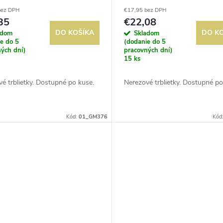
bez DPH
€17,95 bez DPH
35
€22,08
DO KOŠÍKA
DO K
adom
Skladom
e do 5
(dodanie do 5
ých dní)
pracovných dní)
15 ks
é trblietky. Dostupné po kuse.
Nerezové trblietky. Dostupné po
Kód:
01_GM376
Kód