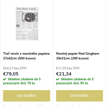
k
t
t
o
o
v
v
Tlač novín z mastného papiera
Mastný papier Red Gingham
27x42cm (500 kusov)
19x31cm (200 kusov)
€64,27 bez DPH
€17,35 bez DPH
€79,05
€21,34
Skladom (dodanie do 5
Skladom (dodanie do 5
pracovných dní)
78 ks
pracovných dní)
95 ks
DO KOŠÍKA
DO KOŠÍKA