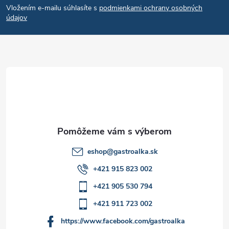
c
Vložením e-mailu súhlasíte s
podmienkami ochrany osobných
p
i
údajov
e
ä
p
t
r
i
v
e
k
y
eshop
@
gastroalka.sk
v
+421 915 823 002
ý
+421 905 530 794
p
+421 911 723 002
i
https://www.facebook.com/gastroalka