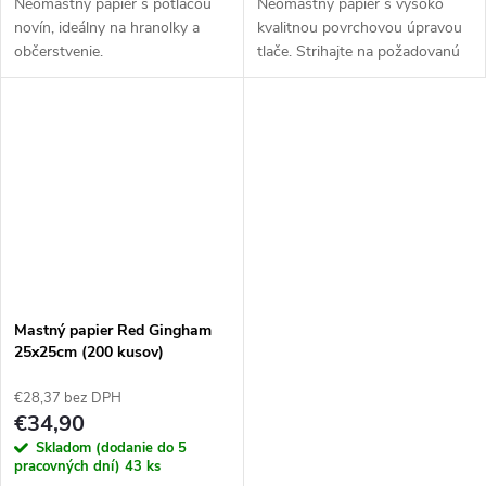
Neomastný papier s potlačou
Neomastný papier s vysoko
novín, ideálny na hranolky a
kvalitnou povrchovou úpravou
občerstvenie.
tlače. Strihajte na požadovanú
veľkosť pre vaše pohodlie.
Mastný papier Red Gingham
25x25cm (200 kusov)
€28,37 bez DPH
€34,90
Skladom (dodanie do 5
pracovných dní)
43 ks