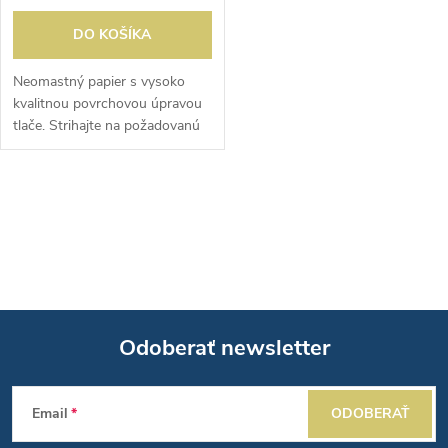
DO KOŠÍKA
Neomastný papier s vysoko
kvalitnou povrchovou úpravou
tlače. Strihajte na požadovanú
veľkosť pre vaše pohodlie.
O
v
l
á
Odoberať newsletter
d
Z
a
Email
ODOBERAŤ
á