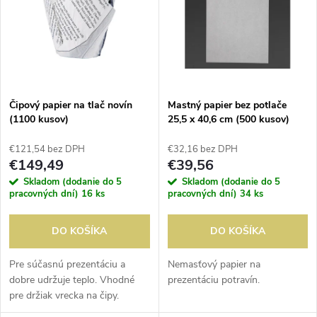
e
p
n
i
i
s
e
Čipový papier na tlač novín
Mastný papier bez potlače
(1100 kusov)
25,5 x 40,6 cm (500 kusov)
p
p
€121,54 bez DPH
€32,16 bez DPH
r
€149,49
€39,56
r
Skladom (dodanie do 5
Skladom (dodanie do 5
o
pracovných dní)
16 ks
pracovných dní)
34 ks
o
d
DO KOŠÍKA
DO KOŠÍKA
d
u
Pre súčasnú prezentáciu a
Nemasťový papier na
dobre udržuje teplo. Vhodné
prezentáciu potravín.
u
pre držiak vrecka na čipy.
k