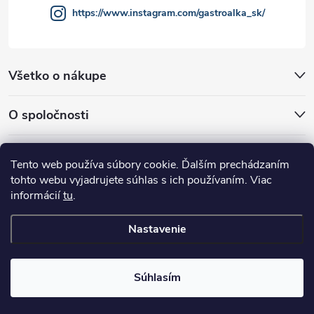
https://www.instagram.com/gastroalka_sk/
s
u
Všetko o nákupe
O spoločnosti
Akcie a novinky
Tento web používa súbory cookie. Ďalším prechádzaním
tohto webu vyjadrujete súhlas s ich používaním. Viac
informácií
tu
.
Nastavenie
Copyright 2026
GASTROALKA Slovakia
. Všetky práva vyhradené.
Súhlasím
Vytvoril Shoptet