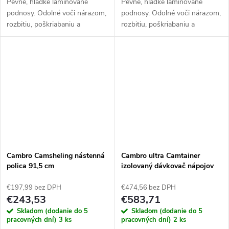
Pevné, hladké laminované
Pevné, hladké laminované
podnosy. Odolné voči nárazom,
podnosy. Odolné voči nárazom,
rozbitiu, poškriabaniu a
rozbitiu, poškriabaniu a
škvrnám. Odoláva teplotám od
škvrnám. Odoláva teplotám od
-10°C do 100°C.
-10°C do 100°C.
Cambro Camsheling nástenná
Cambro ultra Camtainer
polica 91,5 cm
izolovaný dávkovač nápojov
19,9L
€197,99 bez DPH
€474,56 bez DPH
€243,53
€583,71
Skladom (dodanie do 5
Skladom (dodanie do 5
pracovných dní)
3 ks
pracovných dní)
2 ks