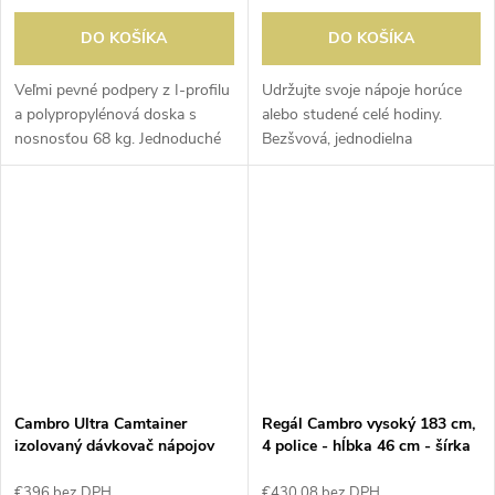
DO KOŠÍKA
DO KOŠÍKA
Veľmi pevné podpery z I-profilu
Udržujte svoje nápoje horúce
a polypropylénová doska s
alebo studené celé hodiny.
nosnosťou 68 kg. Jednoduché
Bezšvová, jednodielna
čistenie a montáž. Žiadne
dvojplášťová polyetylénová
kovové časti, takže bez hrdze.
konštrukcia. Pevné plastové
Vhodné pre vnútorné aj
uzávery, ktoré nehrdzavejú a
vonkajšie...
ľahko sa...
Cambro Ultra Camtainer
Regál Cambro vysoký 183 cm,
izolovaný dávkovač nápojov
4 police - hĺbka 46 cm - šírka
10,4L
153 cm
€396 bez DPH
€430,08 bez DPH