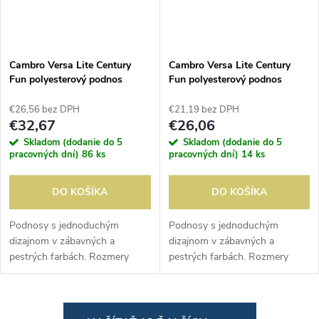
Cambro Versa Lite Century
Cambro Versa Lite Century
Fun polyesterový podnos
Fun polyesterový podnos
fialový 43cm
zelený 43 cm
€26,56 bez DPH
€21,19 bez DPH
€32,67
€26,06
Skladom (dodanie do 5
Skladom (dodanie do 5
pracovných dní)
86 ks
pracovných dní)
14 ks
DO KOŠÍKA
DO KOŠÍKA
Podnosy s jednoduchým
Podnosy s jednoduchým
dizajnom v zábavných a
dizajnom v zábavných a
pestrých farbách. Rozmery
pestrých farbách. Rozmery
33(š)x 43(d)cm.
33(š)x 43(d)cm.
O