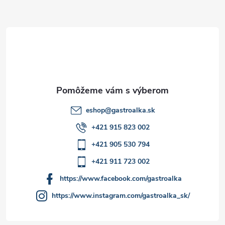
ä
k
t
y
v
i
ý
e
p
i
eshop
@
gastroalka.sk
+421 915 823 002
s
+421 905 530 794
u
+421 911 723 002
https://www.facebook.com/gastroalka
https://www.instagram.com/gastroalka_sk/