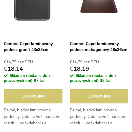
e
p
n
i
i
s
e
Cambro Capri laminovaný
Cambro Capri laminovaný
podnos granit 43x33cm
podnos mahagónový 46x36cm
p
p
€14,75 bez DPH
€14,79 bez DPH
r
€18,14
€18,19
r
Skladom (dodanie do 5
Skladom (dodanie do 5
o
pracovných dní)
97 ks
pracovných dní)
35 ks
o
d
DO KOŠÍKA
DO KOŠÍKA
d
u
Pevné, hladké laminované
Pevné, hladké laminované
podnosy. Odolné voči nárazom,
podnosy. Odolné voči nárazom,
u
rozbitiu, poškriabaniu a
rozbitiu, poškriabaniu a
k
škvrnám. Odoláva teplotám od
škvrnám. Odoláva teplotám od