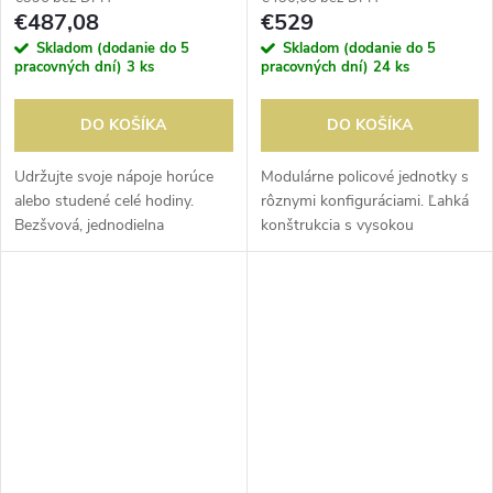
€487,08
€529
Skladom (dodanie do 5
Skladom (dodanie do 5
pracovných dní)
3 ks
pracovných dní)
24 ks
DO KOŠÍKA
DO KOŠÍKA
Udržujte svoje nápoje horúce
Modulárne policové jednotky s
alebo studené celé hodiny.
rôznymi konfiguráciami. Ľahká
Bezšvová, jednodielna
konštrukcia s vysokou
dvojplášťová polyetylénová
nosnosťou. Odolný voči
konštrukcia. Pevné plastové
teplotám od -38 do 88°C.
uzávery, ktoré nehrdzavejú a
ľahko sa...