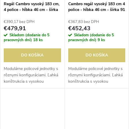
Regál Cambro vysoký 183 cm,
Cambro regál vysoký 183 cm 4
4 police - hĺbka 46 cm - šírka
police - hĺbka 46 cm - šírka 91
121 cm
cm
€390,17 bez DPH
€367,83 bez DPH
€479,91
€452,43
Skladom (dodanie do 5
Skladom (dodanie do 5
pracovných dní)
18 ks
pracovných dní)
9 ks
DO KOŠÍKA
DO KOŠÍKA
Modulárne policové jednotky s
Modulárne policové jednotky s
rôznymi konfiguráciami. Ľahká
rôznymi konfiguráciami. Ľahká
konštrukcia s vysokou
konštrukcia s vysokou
nosnosťou. Odolný voči
nosnosťou. Odolný voči
teplotám od -38 do 88°C.
teplotám od -38 do 88°C.