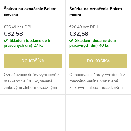
Šnúrka na označenie Bolero
Šnúrka na označenie Bolero
červená
modrá
€26,49 bez DPH
€26,49 bez DPH
€32,58
€32,58
Skladom (dodanie do 5
Skladom (dodanie do 5
pracovných dní)
27 ks
pracovných dní)
40 ks
DO KOŠÍKA
DO KOŠÍKA
Označovacie šnúry vyrobené z
Označovacie šnúry vyrobené z
mäkkého velúru. Vybavené
mäkkého velúru. Vybavené
zinkovými alebo mosadznými
zinkovými alebo mosadznými
koncami na pripevnenie k
koncami na pripevnenie k
nástennému držiaku alebo
nástennému držiaku alebo
stĺpu. Dostupné aj v zapletanej
stĺpu. Dostupné aj v zapletanej
verzii.
verzii.