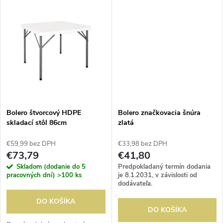
k
prepravu a skladovanie. Ideálne
t
pre vnútorné aj...
t
o
o
v
v
Bolero štvorcový HDPE
Bolero značkovacia šnúra
skladací stôl 86cm
zlatá
€59,99 bez DPH
€33,98 bez DPH
€73,79
€41,80
Skladom (dodanie do 5
Predpokladaný termín dodania
pracovných dní)
>100 ks
je 8.1.2031, v závislosti od
dodávateľa.
DO KOŠÍKA
DO KOŠÍKA