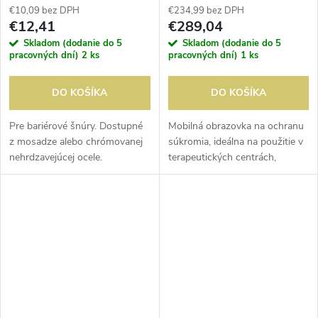
€10,09 bez DPH
€234,99 bez DPH
€12,41
€289,04
Skladom (dodanie do 5
Skladom (dodanie do 5
pracovných dní)
2 ks
pracovných dní)
1 ks
DO KOŠÍKA
DO KOŠÍKA
Pre bariérové ​​šnúry. Dostupné
Mobilná obrazovka na ochranu
z mosadze alebo chrómovanej
súkromia, ideálna na použitie v
nehrdzavejúcej ocele.
terapeutických centrách,
domovoch dôchodcov,
pohotovostných centrách alebo
nemocniciach. Zabezpečuje
súkromie...