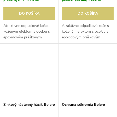
DO KOŠÍKA
DO KOŠÍKA
Atraktívne odpadkové koše s
Atraktívne odpadkové koše s
koženým efektom s oceľou s
koženým efektom s oceľou s
epoxidovým práškovým
epoxidovým práškovým
nástrekom a odnímateľným
nástrekom a odnímateľným
okrajom na pripevnenie vriec na
okrajom na pripevnenie vriec na
odpad.
odpad.
Zinkový nástenný háčik Bolero
Ochrana súkromia Bolero