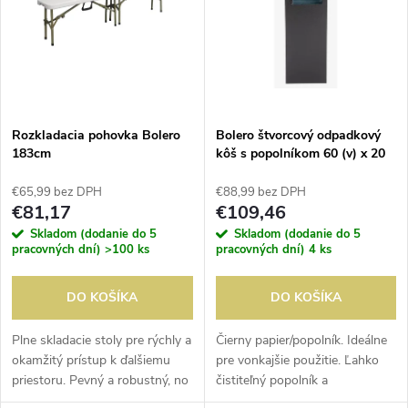
e
p
n
i
i
s
e
Rozkladacia pohovka Bolero
Bolero štvorcový odpadkový
183cm
kôš s popolníkom 60 (v) x 20
p
(š) x 20 (h) cm
p
€65,99 bez DPH
€88,99 bez DPH
r
€81,17
€109,46
r
Skladom (dodanie do 5
Skladom (dodanie do 5
o
pracovných dní)
>100 ks
pracovných dní)
4 ks
o
d
DO KOŠÍKA
DO KOŠÍKA
d
u
Plne skladacie stoly pre rýchly a
Čierny papier/popolník. Ideálne
okamžitý prístup k ďalšiemu
pre vonkajšie použitie. Ľahko
u
priestoru. Pevný a robustný, no
čistiteľný popolník a
k
zároveň ľahký pre jednoduchú
ohňovzdorný kôš na papier.