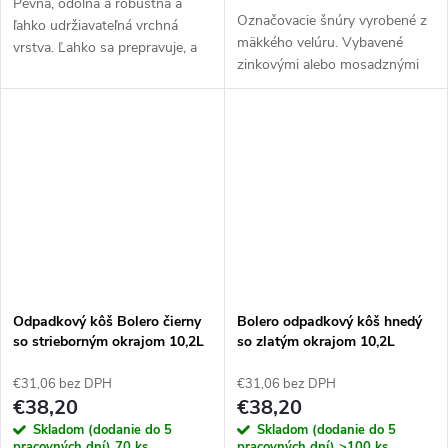
Pevná, odolná a robustná a
Označovacie šnúry vyrobené z
ľahko udržiavateľná vrchná
mäkkého velúru. Vybavené
vrstva. Ľahko sa prepravuje, a
zinkovými alebo mosadznými
preto je ideálny pre catering na
koncami na pripevnenie k
večierkoch. Skladateľný a preto
nástennému držiaku alebo
využíva minimálny úložný...
stĺpu. Dostupné aj v zapletanej
verzii.
Odpadkový kôš Bolero čierny
Bolero odpadkový kôš hnedý
so strieborným okrajom 10,2L
so zlatým okrajom 10,2L
€31,06 bez DPH
€31,06 bez DPH
€38,20
€38,20
Skladom (dodanie do 5
Skladom (dodanie do 5
pracovných dní)
70 ks
pracovných dní)
>100 ks