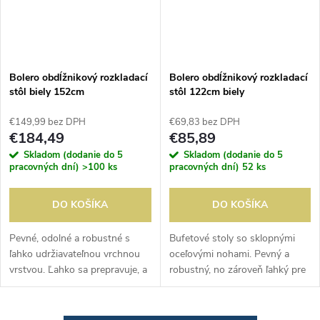
Bolero obdĺžnikový rozkladací
Bolero obdĺžnikový rozkladací
stôl biely 152cm
stôl 122cm biely
€149,99 bez DPH
€69,83 bez DPH
€184,49
€85,89
Skladom (dodanie do 5
Skladom (dodanie do 5
pracovných dní)
>100 ks
pracovných dní)
52 ks
DO KOŠÍKA
DO KOŠÍKA
Pevné, odolné a robustné s
Bufetové stoly so sklopnými
ľahko udržiavateľnou vrchnou
oceľovými nohami. Pevný a
vrstvou. Ľahko sa prepravuje, a
robustný, no zároveň ľahký pre
preto je ideálny pre catering na
jednoduchú prepravu a
večierkoch. Ľahko sa skladá, a
skladovanie. Ideálne pre
preto zaberá minimálny...
vnútorné aj vonkajšie použitie,