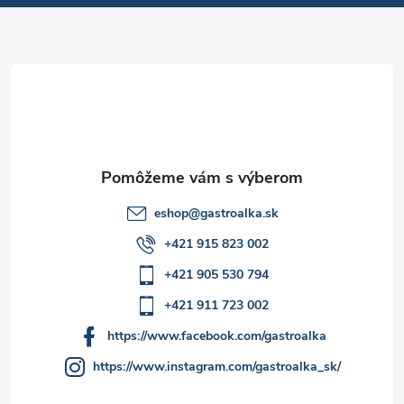
v
ä
k
t
y
v
i
ý
e
p
i
eshop
@
gastroalka.sk
+421 915 823 002
s
+421 905 530 794
u
+421 911 723 002
https://www.facebook.com/gastroalka
https://www.instagram.com/gastroalka_sk/