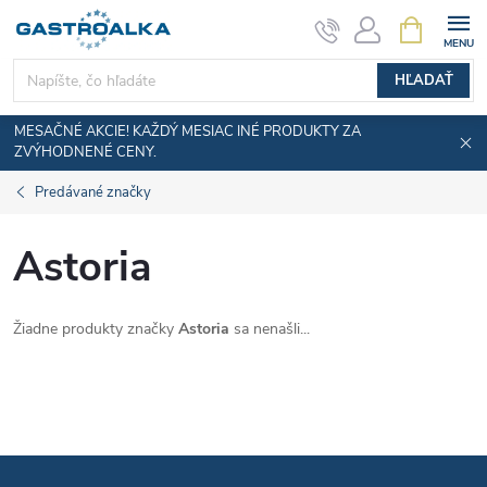
Prejsť
NÁKUPN
KOŠÍK
na
obsah
HĽADAŤ
MESAČNÉ AKCIE! KAŽDÝ MESIAC INÉ PRODUKTY ZA
ZVÝHODNENÉ CENY.
Predávané značky
Astoria
Žiadne produkty značky
Astoria
sa nenašli...