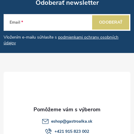
Odoberať newsletter
Z
Email
ODOBERAŤ
á
Vložením e-mailu súhlasíte s
podmienkami ochrany osobných
p
údajov
ä
t
i
e
eshop
@
gastroalka.sk
+421 915 823 002