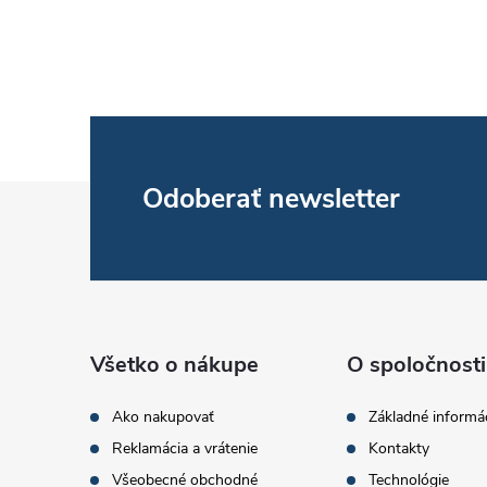
Z
Odoberať newsletter
á
p
ä
Všetko o nákupe
O spoločnosti
t
Ako nakupovať
Základné informá
Reklamácia a vrátenie
Kontakty
i
Všeobecné obchodné
Technológie