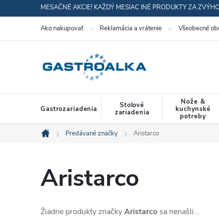
Prejsť
MESAČNÉ AKCIE! KAŽDÝ MESIAC INÉ PRODUKTY ZA ZVÝH
na
Ako nakupovať
Reklamácia a vrátenie
Všeobecné ob
obsah
Nože &
Stolové
Gastrozariadenia
kuchynské
zariadenia
potreby
Predávané značky
Aristarco
Domov
Aristarco
Žiadne produkty značky
Aristarco
sa nenašli...