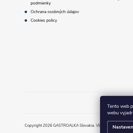
podmienky
e
Ochrana osobných údajov
Cookies policy
Tento web p
webu vyjadru
Copyright 2026
GASTROALKA Slovakia
. Všetky práva vyhrad
Nastaven