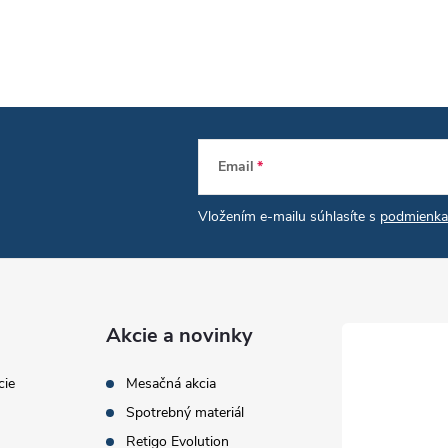
Email
Vložením e-mailu súhlasíte s
podmienka
Akcie a novinky
cie
Mesačná akcia
Spotrebný materiál
Retigo Evolution