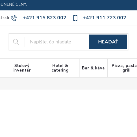
ODNENÉ CENY.
+421 915 823 002
+421 911 723 002
chodné podmienky
Ochrana osobných údajov
Cookies policy
HĽADAŤ
Stolový
Hotel &
Pizza, past
Bar & káva
inventár
catering
grill