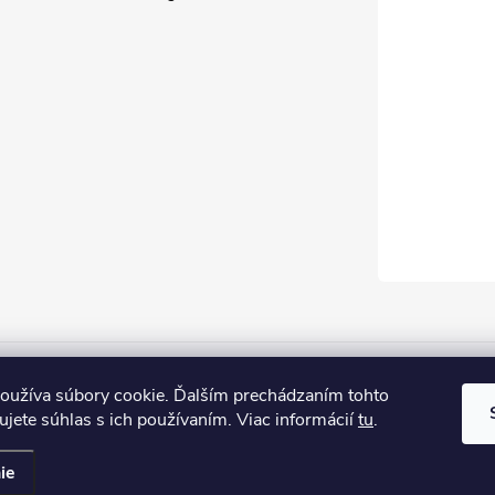
oužíva súbory cookie. Ďalším prechádzaním tohto
jete súhlas s ich používaním. Viac informácií
tu
.
ené.
ie