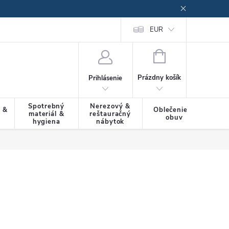
EUR
NÁKUPNÝ
KOŠÍK
Prázdny košík
Prihlásenie
Spotrebný
Nerezový &
a &
Oblečenie &
materiál &
reštauračný
SLU
obuv
hygiena
nábytok