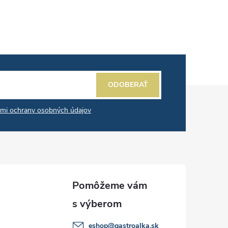
ODOBERAŤ
mi ochrany osobných údajov
eshop
@
gastroalka.sk