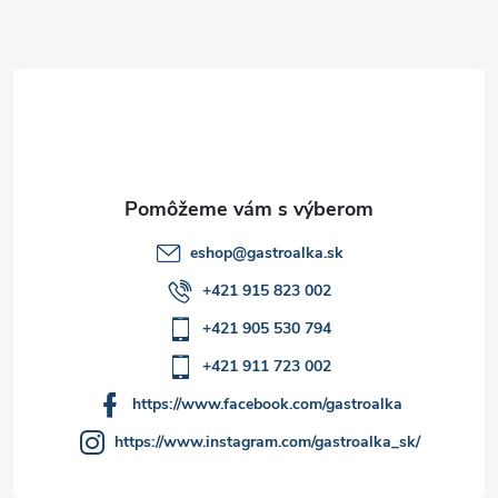
ä
t
i
e
eshop
@
gastroalka.sk
+421 915 823 002
+421 905 530 794
+421 911 723 002
https://www.facebook.com/gastroalka
https://www.instagram.com/gastroalka_sk/