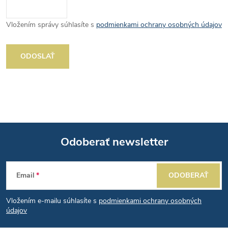
Vložením správy súhlasíte s
podmienkami ochrany osobných údajov
ODOSLAŤ
Odoberať newsletter
Z
Email
ODOBERAŤ
á
Vložením e-mailu súhlasíte s
podmienkami ochrany osobných
p
údajov