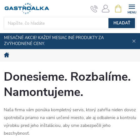
Prejsť
NÁKUPN
KOŠÍK
na
obsah
HĽADAŤ
MESAČNÉ AKCIE! KAŽDÝ MESIAC INÉ PRODUKTY ZA
ZVÝHODNENÉ CENY.
Domov
Donesieme. Rozbalíme.
Namontujeme.
Naša firma vám ponúka kompletný servis, ktorý zahŕňa nielen dovoz
spotrebiča priamo na vami určené miesto, ale aj odbalenie a kontrolu
výrobku pred jeho inštaláciou, aby sme zabezpečili jeho
bezchybnosť.