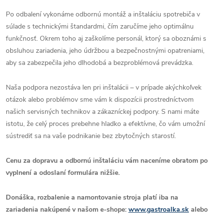
Po odbalení vykonáme odbornú montáž a inštaláciu spotrebiča v
súlade s technickými štandardmi, čím zaručíme jeho optimálnu
funkčnosť. Okrem toho aj zaškolíme personál, ktorý sa oboznámi s
obsluhou zariadenia, jeho údržbou a bezpečnostnými opatreniami,
aby sa zabezpečila jeho dlhodobá a bezproblémová prevádzka.
Naša podpora nezostáva len pri inštalácii – v prípade akýchkoľvek
otázok alebo problémov sme vám k dispozícii prostredníctvom
našich servisných technikov a zákazníckej podpory. S nami máte
istotu, že celý proces prebehne hladko a efektívne, čo vám umožní
sústrediť sa na vaše podnikanie bez zbytočných starostí.
Cenu za dopravu a odbornú inštaláciu vám naceníme obratom po
vyplnení a odoslaní formulára nižšie.
Donáška, rozbalenie a namontovanie stroja platí iba na
zariadenia nakúpené v našom e-shope:
www.gastroalka.sk
alebo